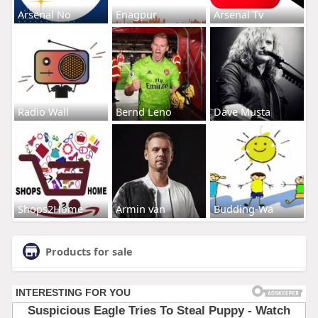
Arsenal No
Enagpur
Arsenal Tv
Radio Wall
Bernd Leno
Dave Musta
Shops2Home
Armin van
Budding-Wa
Products for sale