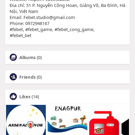
Địa chỉ: 51 P. Nguyễn Công Hoan, Giảng Võ, Ba Đình, Hà
Nội, Việt Nam
Email: Febet.studio@gmail.com
Phone: 0972948167
#febet, #febet_game, #febet_cong_game,
#febet_bet
Albums
(0)
Friends
(0)
Likes
(14)