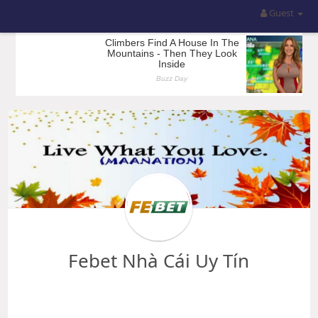
Guest
Febet Nhà Cái Uy Tín