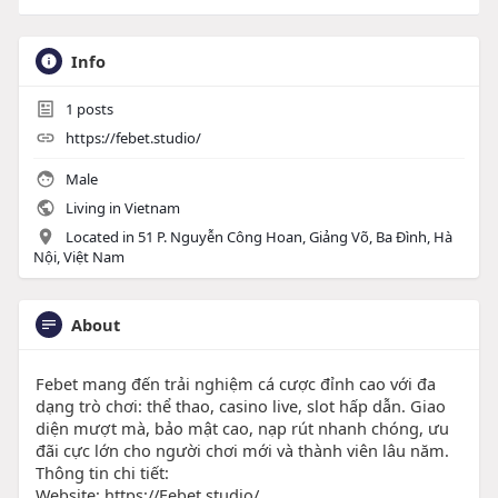
Info
1
posts
https://febet.studio/
Male
Living in Vietnam
Located in 51 P. Nguyễn Công Hoan, Giảng Võ, Ba Đình, Hà
Nội, Việt Nam
About
Febet mang đến trải nghiệm cá cược đỉnh cao với đa
dạng trò chơi: thể thao, casino live, slot hấp dẫn. Giao
diện mượt mà, bảo mật cao, nạp rút nhanh chóng, ưu
đãi cực lớn cho người chơi mới và thành viên lâu năm.
Thông tin chi tiết:
Website: https://Febet.studio/