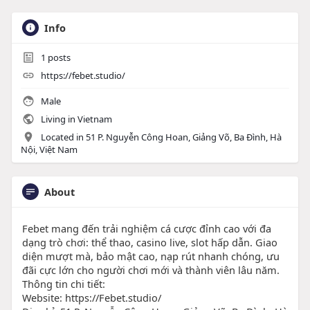
Info
1
posts
https://febet.studio/
Male
Living in Vietnam
Located in 51 P. Nguyễn Công Hoan, Giảng Võ, Ba Đình, Hà
Nội, Việt Nam
About
Febet mang đến trải nghiệm cá cược đỉnh cao với đa
dạng trò chơi: thể thao, casino live, slot hấp dẫn. Giao
diện mượt mà, bảo mật cao, nạp rút nhanh chóng, ưu
đãi cực lớn cho người chơi mới và thành viên lâu năm.
Thông tin chi tiết:
Website: https://Febet.studio/