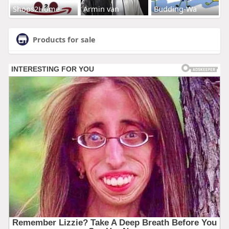
Shops2Home
Armin van
Budding-Wa
Products for sale