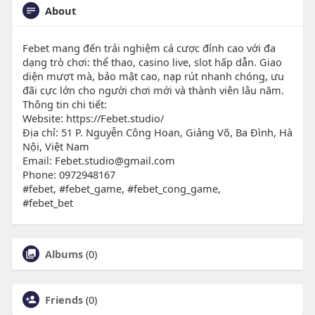
About
Febet mang đến trải nghiệm cá cược đỉnh cao với đa
dạng trò chơi: thể thao, casino live, slot hấp dẫn. Giao
diện mượt mà, bảo mật cao, nạp rút nhanh chóng, ưu
đãi cực lớn cho người chơi mới và thành viên lâu năm.
Thông tin chi tiết:
Website: https://Febet.studio/
Địa chỉ: 51 P. Nguyễn Công Hoan, Giảng Võ, Ba Đình, Hà
Nội, Việt Nam
Email: Febet.studio@gmail.com
Phone: 0972948167
#febet, #febet_game, #febet_cong_game,
#febet_bet
Albums
(0)
Friends
(0)