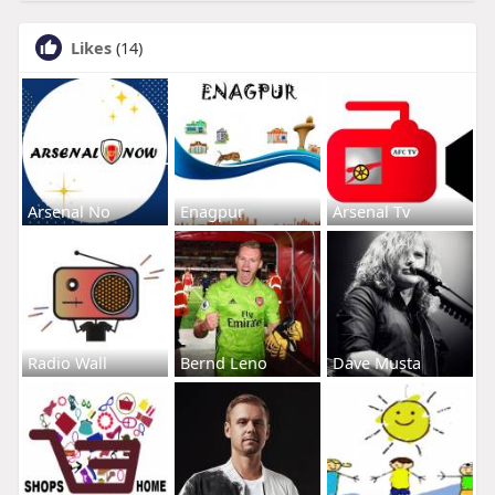
Likes
(14)
Arsenal No
Enagpur
Arsenal Tv
Radio Wall
Bernd Leno
Dave Musta