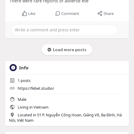
There were rare reports of adverse eve
Like
Comment
Share
Load more posts
Info
1
posts
https://febet.studio/
Male
Living in Vietnam
Located in 51 P. Nguyễn Công Hoan, Giảng Võ, Ba Đình, Hà
Nội, Việt Nam