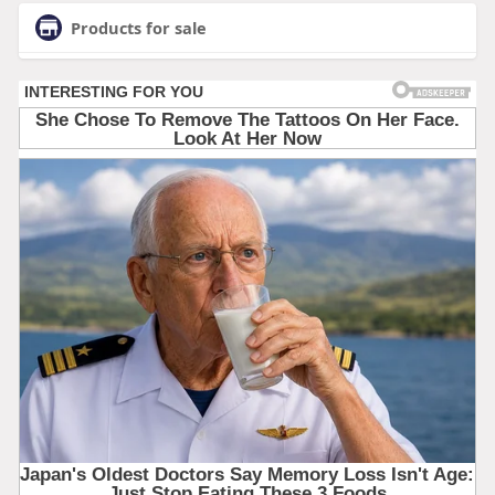
Products for sale