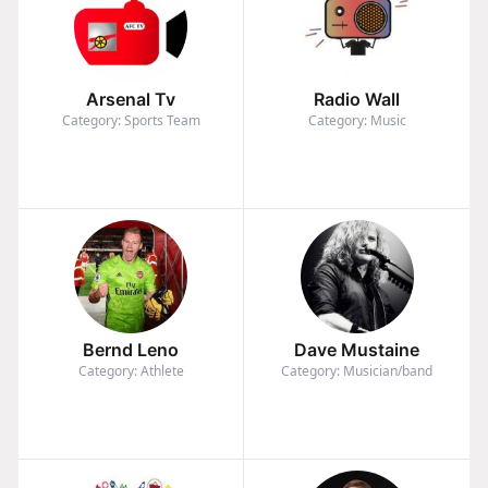
Arsenal Tv
Radio Wall
Category: Sports Team
Category: Music
Bernd Leno
Dave Mustaine
Category: Athlete
Category: Musician/band