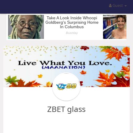
Guest
ZBET glass