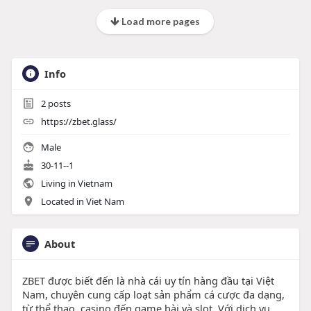
Load more pages
Info
2
posts
https://zbet.glass/
Male
30-11--1
Living in Vietnam
Located in Viet Nam
About
ZBET được biết đến là nhà cái uy tín hàng đầu tại Việt
Nam, chuyên cung cấp loạt sản phẩm cá cược đa dạng,
từ thể thao, casino đến game bài và slot. Với dịch vụ