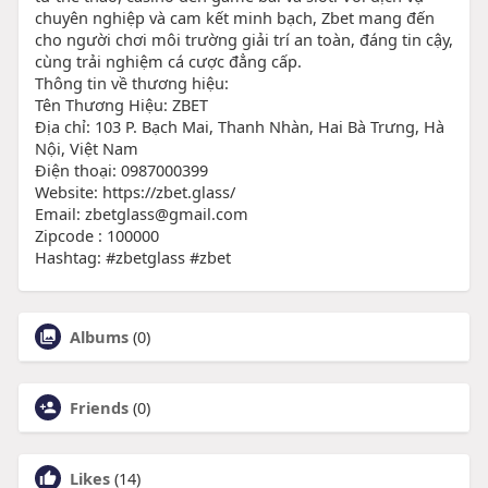
chuyên nghiệp và cam kết minh bạch, Zbet mang đến
cho người chơi môi trường giải trí an toàn, đáng tin cậy,
cùng trải nghiệm cá cược đẳng cấp.
Thông tin về thương hiệu:
Tên Thương Hiệu: ZBET
Địa chỉ: 103 P. Bạch Mai, Thanh Nhàn, Hai Bà Trưng, Hà
Nội, Việt Nam
Điện thoại: 0987000399
Website: https://zbet.glass/
Email: zbetglass@gmail.com
Zipcode : 100000
Hashtag: #zbetglass #zbet
Albums
(0)
Friends
(0)
Likes
(14)