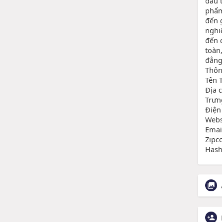
đầu 
phẩm
đến 
nghi
đến 
toàn
đẳng
Thôn
Tên 
Địa 
Trưn
Điện
Websi
Emai
Zipc
Hash