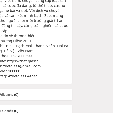
tại Việt Nam, chuyên cung cấp loạt sản
 cá cược đa dạng, từ thể thao, casino
game bài và slot. Với dịch vụ chuyên
ệp và cam kết minh bạch, Zbet mang
cho người chơi môi trường giải trí an
, đáng tin cậy, cùng trải nghiệm cá cược
 cấp.
g tin về thương hiệu:
Thương Hiệu: ZBET
chỉ: 103 P. Bạch Mai, Thanh Nhàn, Hai Bà
g, Hà Nội, Việt Nam
 thoại: 0987000399
te: https://zbet.glass/
l: zbetglass@gmail.com
ode : 100000
tag: #zbetglass #zbet
Albums
(0)
Friends
(0)