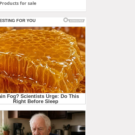
Products for sale