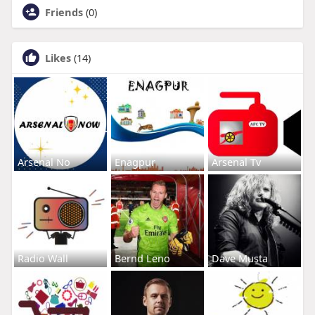
Friends
(0)
Likes
(14)
Arsenal No
Enagpur
Arsenal Tv
Radio Wall
Bernd Leno
Dave Musta