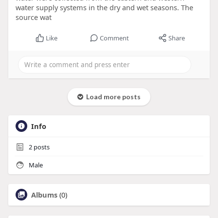
water supply systems in the dry and wet seasons. The
source wat
Like
Comment
Share
Load more posts
Info
2
posts
Male
Albums
(0)