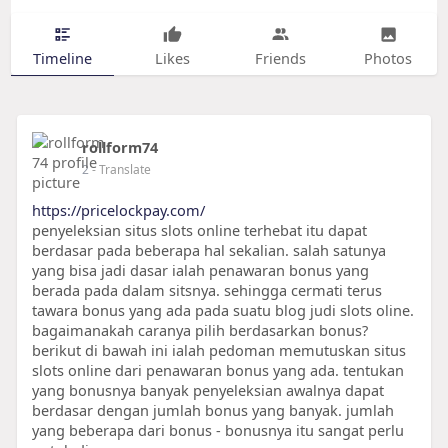
Timeline
Likes
Friends
Photos
rollform74
2
- Translate
https://pricelockpay.com/
penyeleksian situs slots online terhebat itu dapat
berdasar pada beberapa hal sekalian. salah satunya
yang bisa jadi dasar ialah penawaran bonus yang
berada pada dalam sitsnya. sehingga cermati terus
tawara bonus yang ada pada suatu blog judi slots oline.
bagaimanakah caranya pilih berdasarkan bonus?
berikut di bawah ini ialah pedoman memutuskan situs
slots online dari penawaran bonus yang ada. tentukan
yang bonusnya banyak penyeleksian awalnya dapat
berdasar dengan jumlah bonus yang banyak. jumlah
yang beberapa dari bonus - bonusnya itu sangat perlu