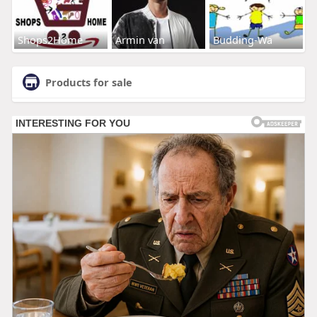
Shops2Home
Armin van
Budding-Wa
Products for sale