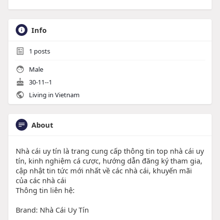
Info
1
posts
Male
30-11--1
Living in Vietnam
About
Nhà cái uy tín là trang cung cấp thông tin top nhà cái uy
tín, kinh nghiệm cá cược, hướng dẫn đăng ký tham gia,
cập nhật tin tức mới nhất về các nhà cái, khuyến mãi
của các nhà cái
Thông tin liên hệ:
Brand: Nhà Cái Uy Tín