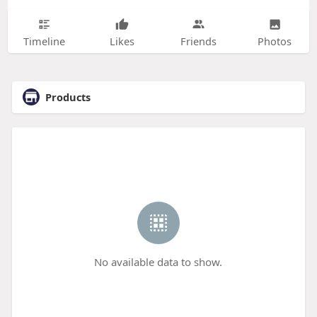
Timeline
Likes
Friends
Photos
Products
No available data to show.