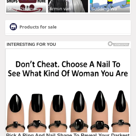
Shops2Home
Armin van
Budding-Wa
Products for sale