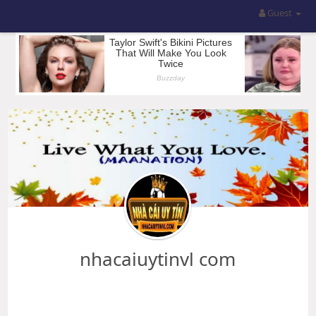
Guest
nhacaiuytinvl com