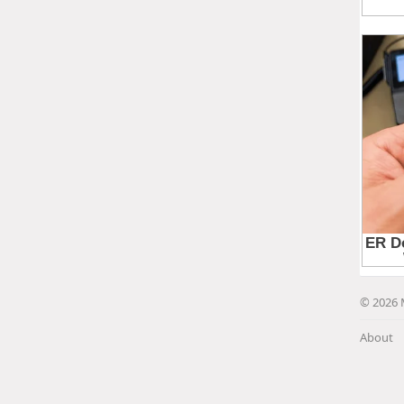
© 2026 
About