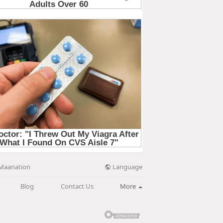
Language
Maanation
Blog
Contact Us
More