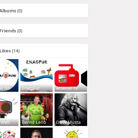
Albums
(0)
Friends
(0)
Likes
(14)
al No
Enagpur
Arsenal Tv
 Wall
Bernd Leno
Dave Musta