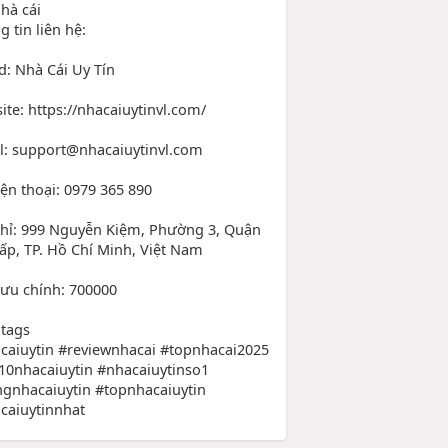
nhà cái
 tin liên hệ:
d: Nhà Cái Uy Tín
ite: https://nhacaiuytinvl.com/
l: support@nhacaiuytinvl.com
iện thoại: 0979 365 890
chỉ: 999 Nguyễn Kiệm, Phường 3, Quận
ấp, TP. Hồ Chí Minh, Việt Nam
ưu chính: 700000
tags
caiuytin #reviewnhacai #topnhacai2025
10nhacaiuytin #nhacaiuytinso1
ngnhacaiuytin #topnhacaiuytin
caiuytinnhat