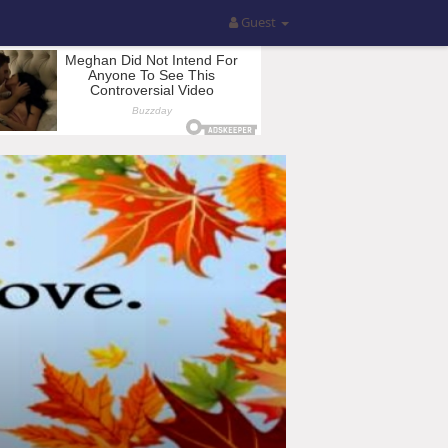
Guest