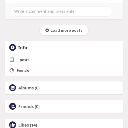
Load more posts
Info
1
posts
Female
Albums
(0)
Friends
(0)
Likes
(14)