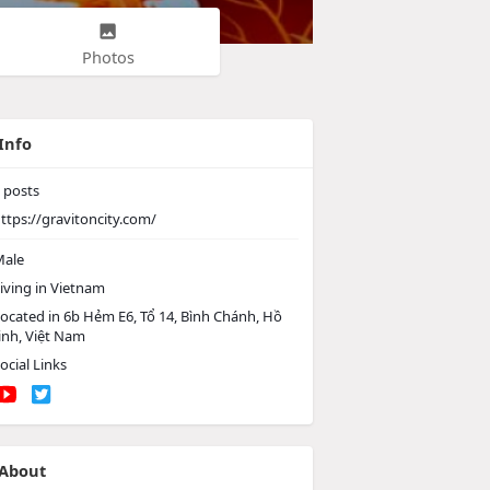
Photos
Info
posts
ttps://gravitoncity.com/
ale
iving in Vietnam
ocated in 6b Hẻm E6, Tổ 14, Bình Chánh, Hồ
inh, Việt Nam
ocial Links
About