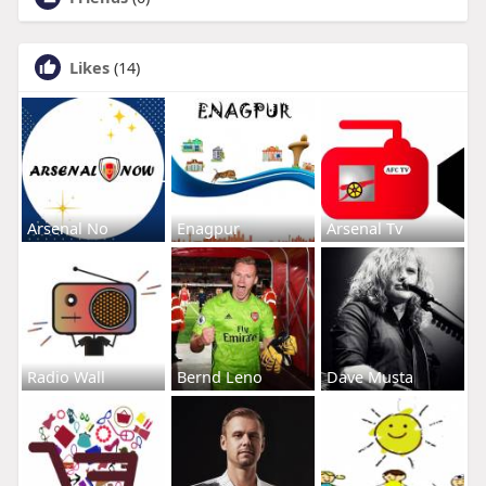
Likes
(14)
Arsenal No
Enagpur
Arsenal Tv
Radio Wall
Bernd Leno
Dave Musta