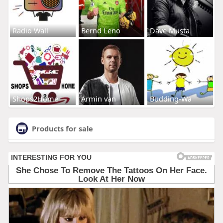
Radio Wall
Bernd Leno
Dave Musta
Shops2Home
Armin van
Budding-Wa
Products for sale