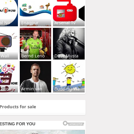
al No
Enagpur
Arsenal Tv
 Wall
Bernd Leno
Dave Musta
s2Home
Armin van
Budding-Wa
Products for sale