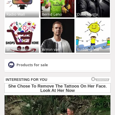
Radio Wall
Bernd Leno
Dave Musta
Shops2Home
Armin van
Budding-Wa
Products for sale