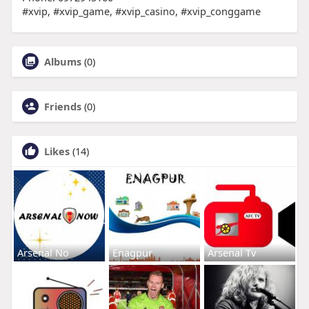
#xvip, #xvip_game, #xvip_casino, #xvip_conggame
Albums
(0)
Friends
(0)
Likes
(14)
Arsenal No
Enagpur
Arsenal Tv