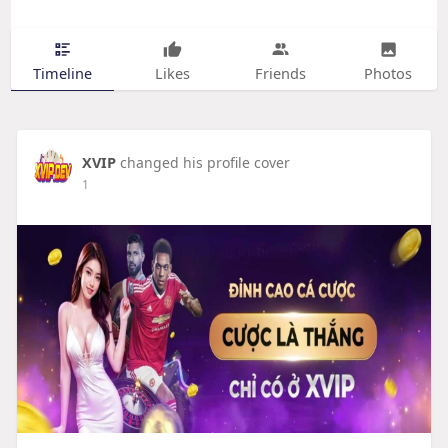
Timeline
Likes
Friends
Photos
XVIP
changed his profile cover
1