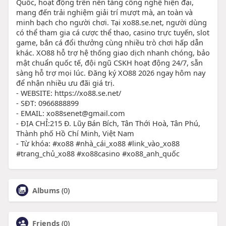
Quốc, hoạt động trên nền tảng công nghệ hiện đại,
mang đến trải nghiệm giải trí mượt mà, an toàn và
minh bạch cho người chơi. Tại xo88.se.net, người dùng
có thể tham gia cá cược thể thao, casino trực tuyến, slot
game, bắn cá đổi thưởng cùng nhiều trò chơi hấp dẫn
khác. XO88 hỗ trợ hệ thống giao dịch nhanh chóng, bảo
mật chuẩn quốc tế, đội ngũ CSKH hoạt động 24/7, sẵn
sàng hỗ trợ mọi lúc. Đăng ký XO88 2026 ngay hôm nay
để nhận nhiều ưu đãi giá trị.
- WEBSITE: https://xo88.se.net/
- SĐT: 0966888899
- EMAIL: xo88senet@gmail.com
- ĐỊA CHỈ:215 Đ. Lũy Bán Bích, Tân Thới Hoà, Tân Phú,
Thành phố Hồ Chí Minh, Việt Nam
- Từ khóa: #xo88 #nhà_cái_xo88 #link_vào_xo88
#trang_chủ_xo88 #xo88casino #xo88_anh_quốc
Albums
(0)
Friends
(0)