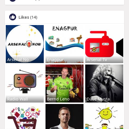
Likes
(14)
Arsenal No
Enagpur
Arsenal Tv
Radio Wall
Bernd Leno
Dave Musta