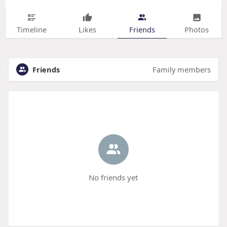
Timeline
Likes
Friends
Photos
Friends
Family members
No friends yet