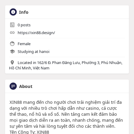
Info
0
posts
https://xin88.design/
Female
Studying at hanoi
Located in 162/6 Đ. Phan Đăng Lưu, Phường 3, Phú Nhuận,
Hồ Chí Minh, Việt Nam
About
XIN88 mang đến cho người chơi trải nghiệm giải trí đa
dạng với nhiều trò chơi hấp dẫn như casino, cá cược
thể thao, nổ hũ và xổ số. Nền tảng cam kết đảm bảo
mọi giao dịch diễn ra an toàn, nhanh chóng, mang đến
sự yên tâm và hài lòng tuyệt đối cho các thành viên.
Tên Công Ty: XIN88