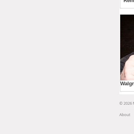
© 2026 
About