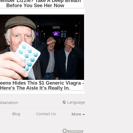
Language
Maanation
Blog
Contact Us
More