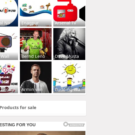
al No
Enagpur
Arsenal Tv
 Wall
Bernd Leno
Dave Musta
s2Home
Armin van
Budding-Wa
Products for sale