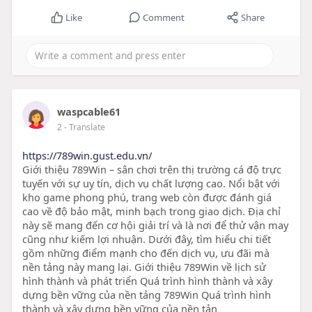
Like
Comment
Share
waspcable61
2
- Translate
https://789win.gust.edu.vn/
Giới thiệu 789Win – sân chơi trên thị trường cá độ trực
tuyến với sự uy tín, dịch vụ chất lượng cao. Nổi bật với
kho game phong phú, trang web còn được đánh giá
cao về độ bảo mật, minh bạch trong giao dịch. Địa chỉ
này sẽ mang đến cơ hội giải trí và là nơi để thử vận may
cũng như kiếm lợi nhuận. Dưới đây, tìm hiểu chi tiết
gồm những điểm mạnh cho đến dịch vụ, ưu đãi mà
nền tảng này mang lại. Giới thiệu 789Win về lịch sử
hình thành và phát triển Quá trình hình thành và xây
dựng bền vững của nền tảng 789Win Quá trình hình
thành và xây dựng bền vững của nền tản