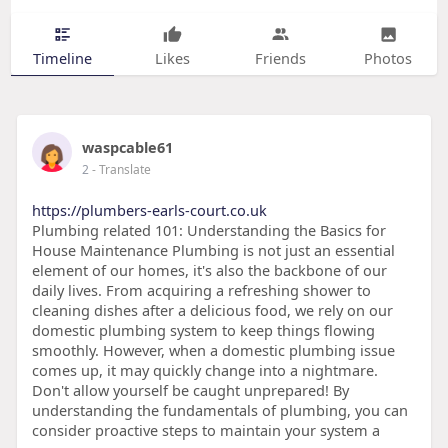
Timeline
Likes
Friends
Photos
waspcable61
2
- Translate
https://plumbers-earls-court.co.uk
Plumbing related 101: Understanding the Basics for
House Maintenance Plumbing is not just an essential
element of our homes, it's also the backbone of our
daily lives. From acquiring a refreshing shower to
cleaning dishes after a delicious food, we rely on our
domestic plumbing system to keep things flowing
smoothly. However, when a domestic plumbing issue
comes up, it may quickly change into a nightmare.
Don't allow yourself be caught unprepared! By
understanding the fundamentals of plumbing, you can
consider proactive steps to maintain your system a