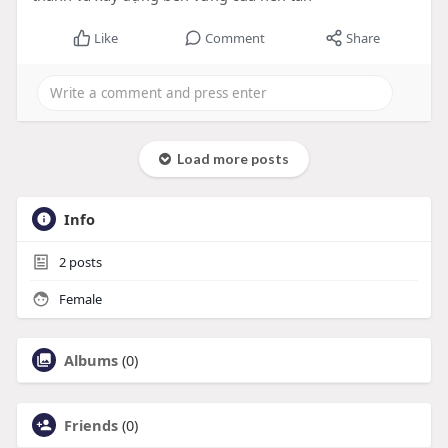
Like
Comment
Share
Load more posts
Info
2
posts
Female
Albums
(0)
Friends
(0)