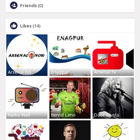
Friends
(0)
Likes
(14)
Arsenal No
Enagpur
Arsenal Tv
Radio Wall
Bernd Leno
Dave Musta