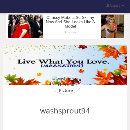
Guest
washsprout94