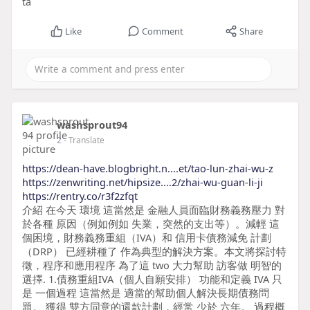
ta
Like
Comment
Share
washsprout94
2
- Translate
https://dean-have.blogbright.n....et/tao-lun-zhai-wu-z
https://zenwriting.net/hipsize....2/zhai-wu-guan-li-ji
https://rentry.co/r3f2zfqt
介紹 在今天 環境 這當然是 金融人員面臨財務義務壓力 對
於各種 原因（例如例如 失業，突然的支出等）。減輕 這
個困境，財務義務重組（IVA）和 信用卡債務減免 計劃
（DRP） 已經耕種了 作為典型的解決方案。本文將探討特
徵，程序和應用程序 為了這 two 大力幫助 訪客做 明智的
選擇. 1.債務重組IVA（個人自願安排） 功能和定義 IVA 只
是 一個過程 這當然是 適當的幫助個人解決長期債務問
題。 獲得 雙方同意的還款計劃，經常 少於 六年。 過程概