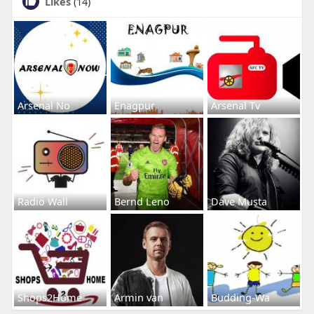
Likes
(14)
Arsenal No
Enagpur
Arsenal Tv
Radio Wall
Bernd Leno
Dave Musta
Shops2Home
Armin van
Budding-Wa