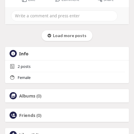
Load more posts
Info
2
posts
Female
Albums
(0)
Friends
(0)