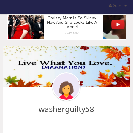
Guest
washerguilty58