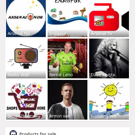
Arsenal No
Enagpur
Arsenal Tv
Radio Wall
Bernd Leno
Dave Musta
Shops2Home
Armin van
Budding-Wa
Products for sale