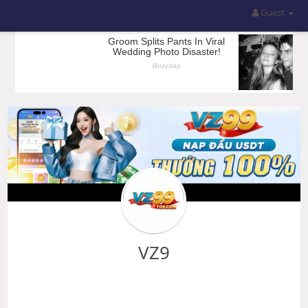
Guest
VZ9