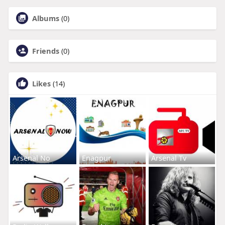
Albums
(0)
Friends
(0)
Likes
(14)
Arsenal No
Enagpur
Arsenal Tv