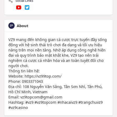
Social Links
About
VZ9 mang đến không gian cá cược trực tuyến đầy sống
động với hệ sinh thái trò chơi đa dạng và tối ưu hiệu
năng trên mọi nền tảng. Nhờ áp dụng công nghệ hiện
đại và quy trình bảo mật khắt khe, VZ9 tạo nên trải
nghiệm cá cược cá nhân hóa và an toàn tuyệt đối cho
người chơi.
Thông tin liên hệ:
Website: https://vz99top.com/
Phone: 0903371043
Địa chỉ: 108 Nguyễn Văn Săng, Tân Sơn Nhì, Tân Phú,
Hồ Chí Minh, Vietnam
Email: vz9topcom@gmail.com
Hashtag: #vz9 #vz9topcom #nhacaivz9 #trangchuvz9
#vz9casino