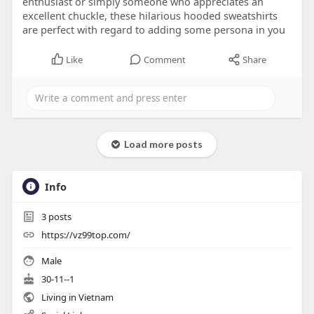
enthusiast or simply someone who appreciates an
excellent chuckle, these hilarious hooded sweatshirts
are perfect with regard to adding some persona in you
Like
Comment
Share
Load more posts
Info
3
posts
https://vz99top.com/
Male
30-11--1
Living in Vietnam