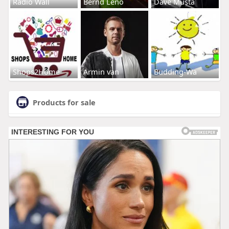
Radio Wall
Bernd Leno
Dave Musta
Shops2Home
Armin van
Budding-Wa
Products for sale