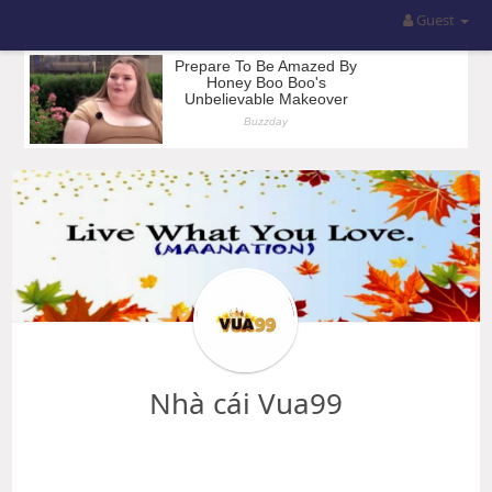
Guest
Nhà cái Vua99