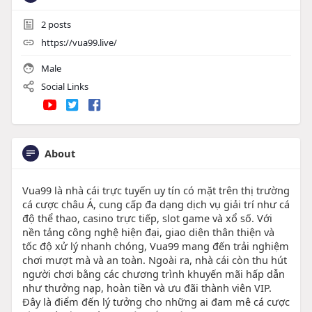
2
posts
https://vua99.live/
Male
Social Links
About
Vua99 là nhà cái trực tuyến uy tín có mặt trên thị trường
cá cược châu Á, cung cấp đa dạng dịch vụ giải trí như cá
độ thể thao, casino trực tiếp, slot game và xổ số. Với
nền tảng công nghệ hiện đại, giao diện thân thiện và
tốc độ xử lý nhanh chóng, Vua99 mang đến trải nghiệm
chơi mượt mà và an toàn. Ngoài ra, nhà cái còn thu hút
người chơi bằng các chương trình khuyến mãi hấp dẫn
như thưởng nạp, hoàn tiền và ưu đãi thành viên VIP.
Đây là điểm đến lý tưởng cho những ai đam mê cá cược