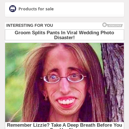
Products for sale