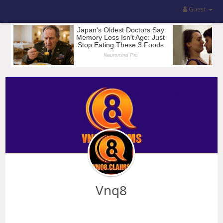
Guest
Vnq8