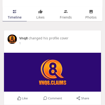
Timeline
Likes
Friends
Photos
Vnq8
changed his profile cover
1
Like
Comment
Share