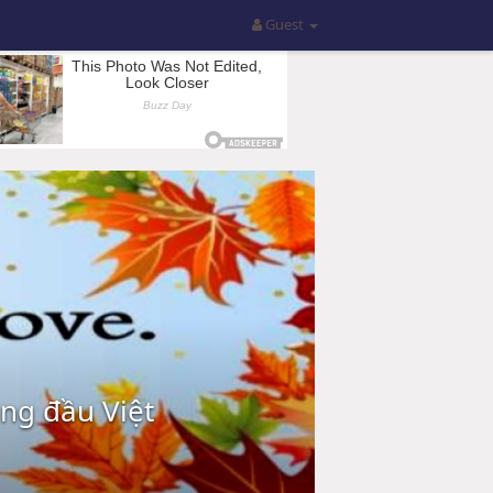
Guest
àng đầu Việt