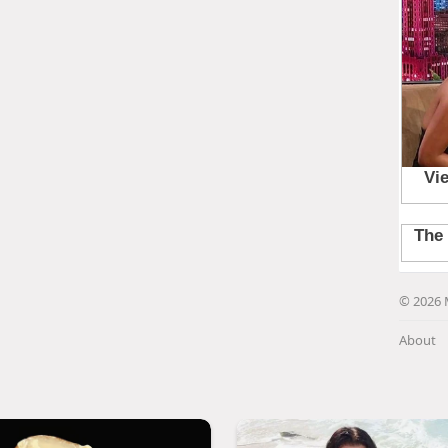
© 2026 
About