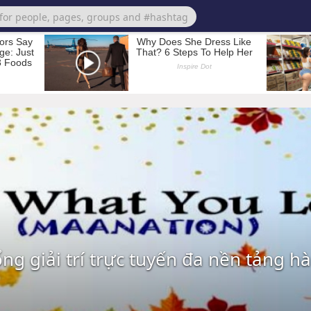
g giải trí trực tuyến đa nền tảng h