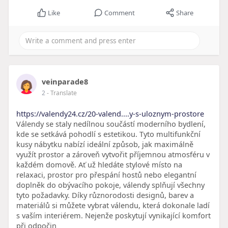
Like
Comment
Share
veinparade8
2
- Translate
https://valendy24.cz/20-valend....y-s-uloznym-prostore
Válendy se staly nedílnou součástí moderního bydlení,
kde se setkává pohodlí s estetikou. Tyto multifunkční
kusy nábytku nabízí ideální způsob, jak maximálně
využít prostor a zároveň vytvořit příjemnou atmosféru v
každém domově. Ať už hledáte stylové místo na
relaxaci, prostor pro přespání hostů nebo elegantní
doplněk do obývacího pokoje, válendy splňují všechny
tyto požadavky. Díky různorodosti designů, barev a
materiálů si můžete vybrat válendu, která dokonale ladí
s vaším interiérem. Nejenže poskytují vynikající komfort
při odpočin