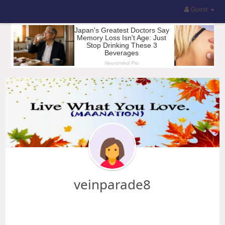
Guest
veinparade8