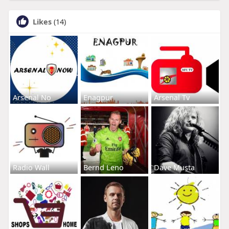
Likes
(14)
Arsenal No
Enagpur
Arsenal Tv
Radio Wall
Bernd Leno
Dave Musta