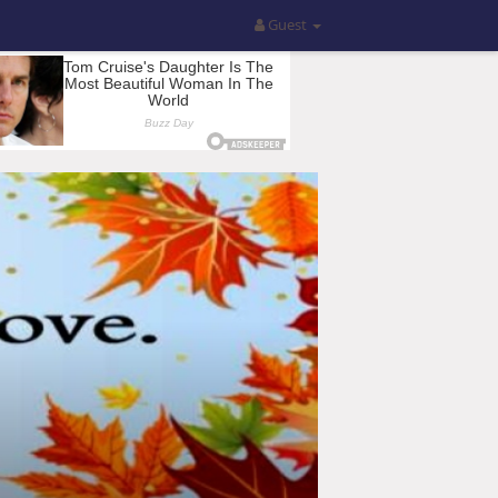
Guest