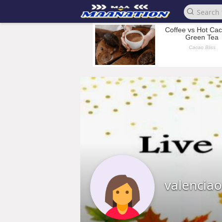
valencia