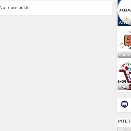
No more posts
Arsen
Radio
Shop