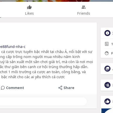
Likes
Friends
1
-ee88fund-nha-c
cá cược trực tuyến bậc nhất tại châu Á, nổi bật với sự
F
cung cấp trông nom người mua nhiều năm kinh
uý là sản xuất một sân chơi giải trí, mà còn là nơi mọi
ắc thư giãn bên cạnh cơ hội trúng thưởng hấp dẫn.
hơi 1 môi trường cá cược an toàn, công bằng, và
bậc nhất cho các ai yêu thích cá cược
Comment
Share