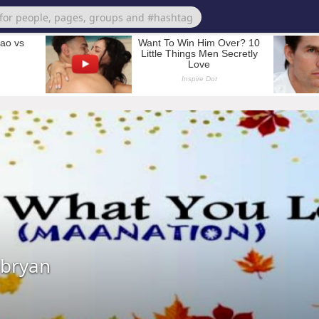
obryan