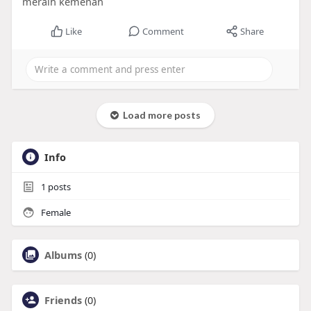
meraih kemenan
Like
Comment
Share
Load more posts
Info
1
posts
Female
Albums
(0)
Friends
(0)