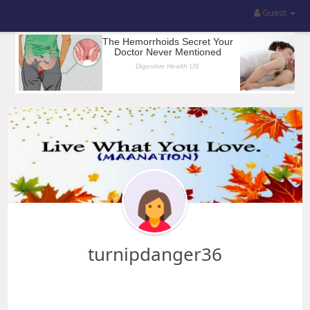
Guest
turnipdanger36