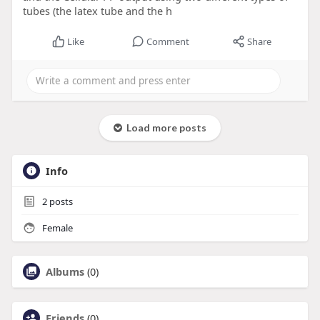
tubes (the latex tube and the h
Like
Comment
Share
Load more posts
Info
2
posts
Female
Albums
(0)
Friends
(0)