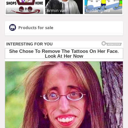
Shops2Home
Armin van
Budding-Wa
Products for sale