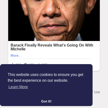
This website uses cookies to ensure you get
the best experience on our website.
© 2026 Maanation
Learn More
Home
About
Contact Us
Privacy Policy
Terms of Use
Blog
Got It!
Language