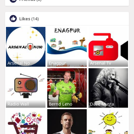
Likes
(14)
Arsenal No
Enagpur
Arsenal Tv
Radio Wall
Bernd Leno
Dave Musta