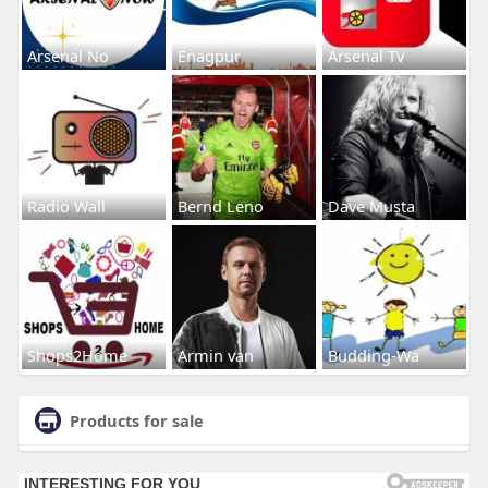
Arsenal No
Enagpur
Arsenal Tv
Radio Wall
Bernd Leno
Dave Musta
Shops2Home
Armin van
Budding-Wa
Products for sale