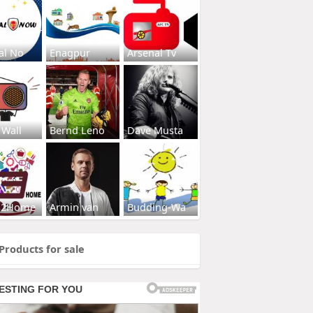
al No
Enagpur
Arsenal Tv
 Wall
Bernd Leno
Dave Musta
s2Home
Armin van
Budding-Wa
Products for sale