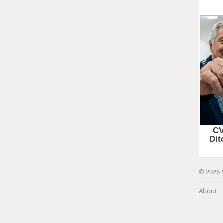
© 2026 
About