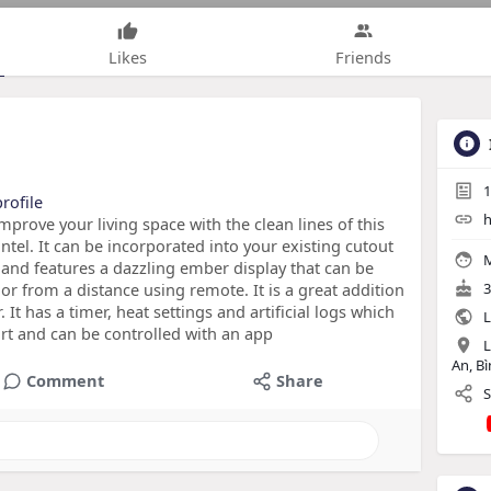
Likes
Friends
1
rofile
h
prove your living space with the clean lines of this
tel. It can be incorporated into your existing cutout
M
 and features a dazzling ember display that can be
or from a distance using remote. It is a great addition
3
It has a timer, heat settings and artificial logs which
L
mart and can be controlled with an app
L
An, B
Comment
Share
S