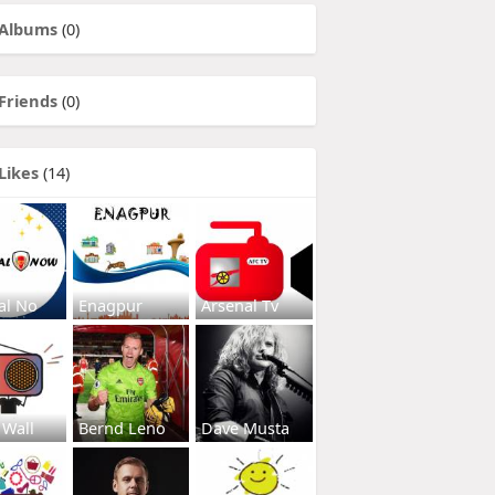
Albums
(0)
Friends
(0)
Likes
(14)
al No
Enagpur
Arsenal Tv
 Wall
Bernd Leno
Dave Musta