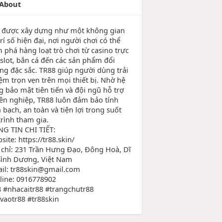
About
 được xây dựng như một không gian
trí số hiện đại, nơi người chơi có thể
 phá hàng loạt trò chơi từ casino trực
, slot, bắn cá đến các sản phẩm đổi
ng đặc sắc. TR88 giúp người dùng trải
ệm trọn vẹn trên mọi thiết bị. Nhờ hệ
g bảo mật tiên tiến và đội ngũ hỗ trợ
ên nghiệp, TR88 luôn đảm bảo tính
 bạch, an toàn và tiện lợi trong suốt
trình tham gia.
G TIN CHI TIẾT:
site: https://tr88.skin/
a chỉ: 231 Trần Hưng Đạo, Đông Hoà, Dĩ
Bình Dương, Việt Nam
ail: tr88skin@gmail.com
tline: 0916778902
8 #nhacaitr88 #trangchutr88
kvaotr88 #tr88skin