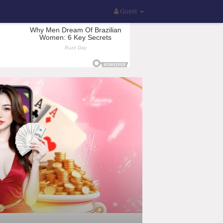
Guest