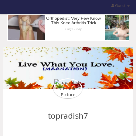
Guest
topradish7