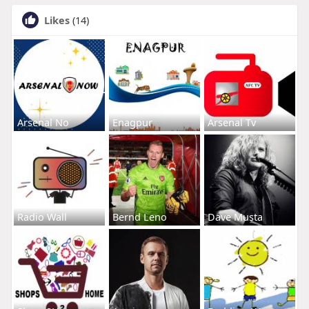
Likes
(14)
Arsenal No
Enagpur
Arsenal Tv
Radio Wall
Bernd Leno
Dave Musta