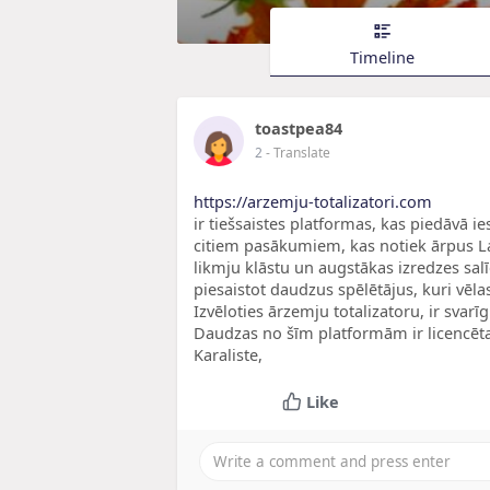
Timeline
toastpea84
2
- Translate
https://arzemju-totalizatori.com
ir tiešsaistes platformas, kas piedāvā 
citiem pasākumiem, kas notiek ārpus Lat
likmju klāstu un augstākas izredzes salī
piesaistot daudzus spēlētājus, kuri vēl
Izvēloties ārzemju totalizatoru, ir sva
Daudzas no šīm platformām ir licencētas
Karaliste,
Like