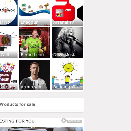
al No
Enagpur
Arsenal Tv
 Wall
Bernd Leno
Dave Musta
s2Home
Armin van
Budding-Wa
Products for sale