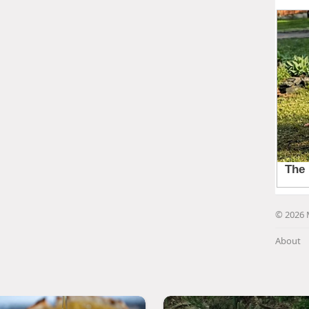
© 2026 
About