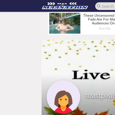
toastpea