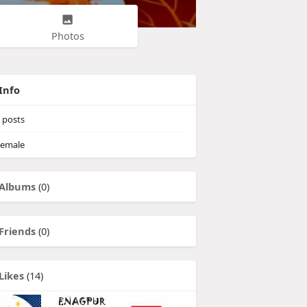
Photos
Info
posts
emale
Albums
(0)
Friends
(0)
Likes
(14)