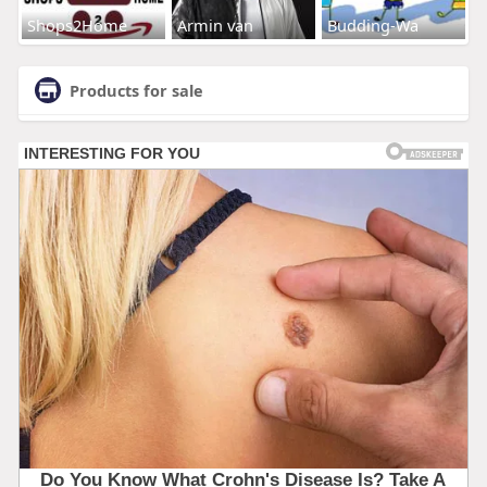
Shops2Home
Armin van
Budding-Wa
Products for sale