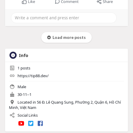
Like
Comment
Share
Load more posts
Info
1
posts
https://tip88.dev/
Male
30-11--1
Located in 56 Đ. Lê Quang Sung, Phường 2, Quận 6, Hồ Chí
Minh, Việt Nam
Social Links