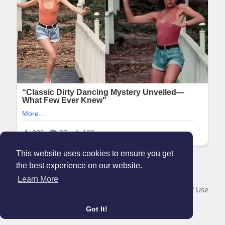
This website uses cookies to ensure you get
the best experience on our website.
© 2026 Maanation
Learn More
Home
About
Contact Us
Privacy Policy
Terms of Use
Blog
Got It!
Language