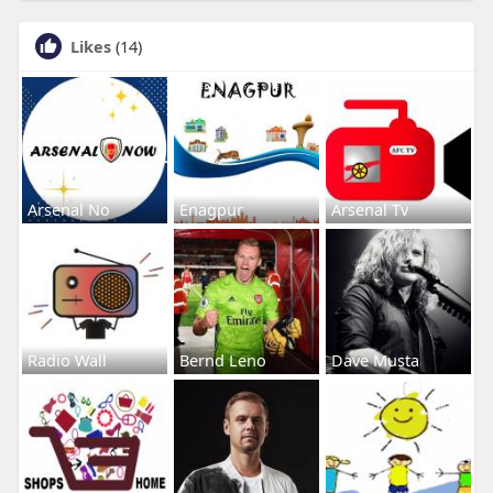
Likes
(14)
Arsenal No
Enagpur
Arsenal Tv
Radio Wall
Bernd Leno
Dave Musta