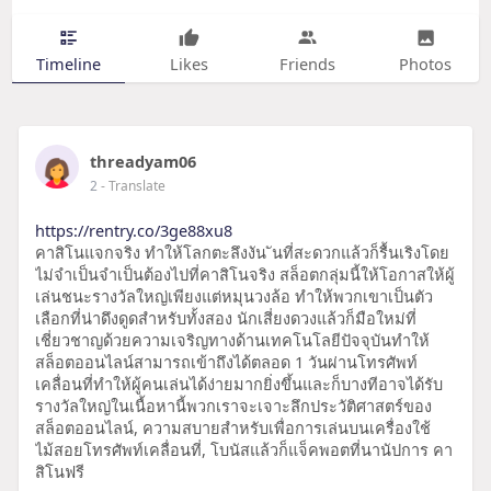
Timeline
Likes
Friends
Photos
threadyam06
2
- Translate
https://rentry.co/3ge88xu8
คาสิโนแจกจริง ทำให้โลกตะลึงงัน ันที่สะดวกแล้วก็รื้นเริงโดย
ไม่จำเป็นจำเป็นต้องไปที่คาสิโนจริง สล็อตกลุ่มนี้ให้โอกาสให้ผู้
เล่นชนะรางวัลใหญ่เพียงแต่หมุนวงล้อ ทำให้พวกเขาเป็นตัว
เลือกที่น่าดึงดูดสำหรับทั้งสอง นักเสี่ยงดวงแล้วก็มือใหม่ที่
เชี่ยวชาญด้วยความเจริญทางด้านเทคโนโลยีปัจจุบันทำให้
สล็อตออนไลน์สามารถเข้าถึงได้ตลอด 1 วันผ่านโทรศัพท์
เคลื่อนที่ทำให้ผู้คนเล่นได้ง่ายมากยิ่งขึ้นและก็บางทีอาจได้รับ
รางวัลใหญ่ในเนื้อหานี้พวกเราจะเจาะลึกประวัติศาสตร์ของ
สล็อตออนไลน์, ความสบายสำหรับเพื่อการเล่นบนเครื่องใช้
ไม้สอยโทรศัพท์เคลื่อนที่, โบนัสแล้วก็แจ็คพอตที่นานัปการ คา
สิโนฟรี