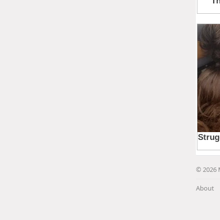
© 2026 
About