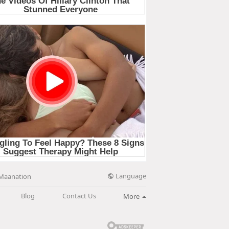
Language
Maanation
Blog
Contact Us
More