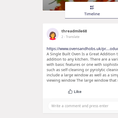
Timeline
threadmile68
2
- Translate
https://www.ovensandhobs.uk/pr....oduct
A Single Built Oven Is a Great Addition t
addition to any kitchen. There are a v
with basic features or one with sophisti
such as self-cleaning or pyrolytic clean
include a large window as well as a si
viewing window The large window that i
Like