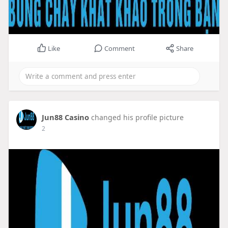
Like
Comment
Share
Jun88 Casino
changed his profile picture
2