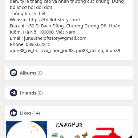
dẫn, tỷ lệ thắng cao và nhận thưởng cực khủng. Đừng
bỏ lỡ cơ hội đổi đời!
Thông tin chi tiết:
Website: https://theloftstory.com/
Địa chỉ: 150 Đ. Bạch Đằng, Chương Dương Độ, Hoàn
Kiếm, Hà Nội 100000, Việt Nam
Email: jun88theloftstory@gmail.com
Phone: 0896327815
#jun88_uy_tin, #ca_cuoc_jun88, jun88_casino, #jun88
Albums
(0)
Friends
(0)
Likes
(14)