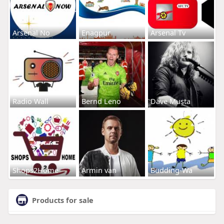
Arsenal No
Enagpur
Arsenal Tv
Radio Wall
Bernd Leno
Dave Musta
Shops2Home
Armin van
Budding-Wa
Products for sale