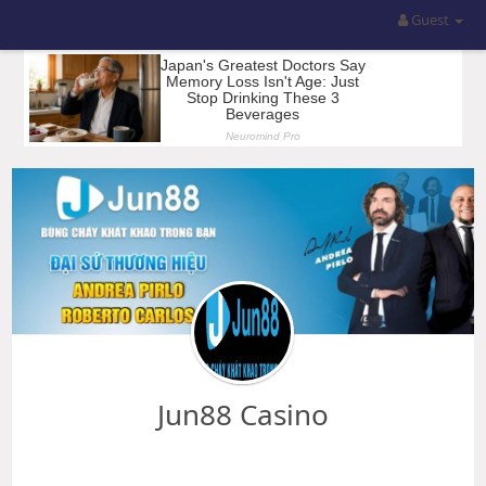
Guest
Jun88 Casino