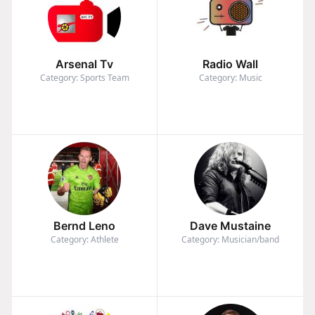
Arsenal Tv
Radio Wall
Category: Sports Team
Category: Music
Bernd Leno
Dave Mustaine
Category: Athlete
Category: Musician/band