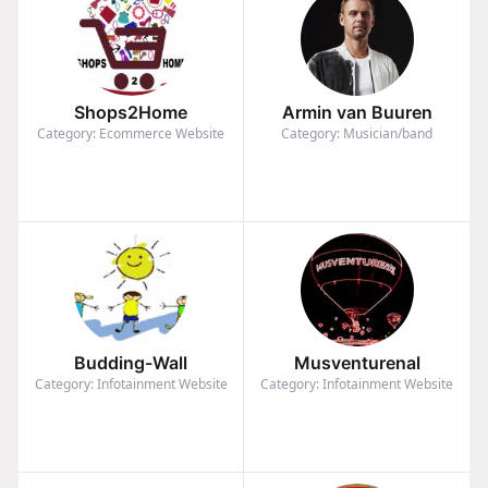
Shops2Home
Armin van Buuren
Category: Ecommerce Website
Category: Musician/band
Budding-Wall
Musventurenal
Category: Infotainment Website
Category: Infotainment Website