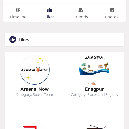
Timeline
Likes
Friends
Photos
Likes
Arsenal Now
Enagpur
Category: Sports Team
Category: Places and Regions