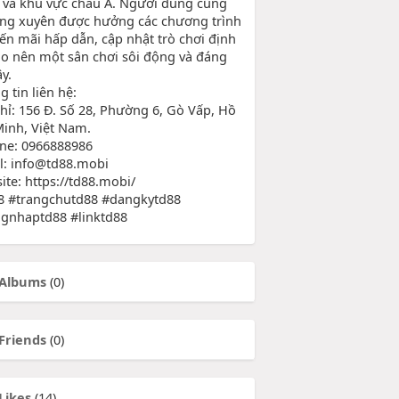
và khu vực châu Á. Người dùng cũng
ng xuyên được hưởng các chương trình
ến mãi hấp dẫn, cập nhật trò chơi định
tạo nên một sân chơi sôi động và đáng
ậy.
 tin liên hệ:
chỉ: 156 Đ. Số 28, Phường 6, Gò Vấp, Hồ
Minh, Việt Nam.
ine: 0966888986
l: info@td88.mobi
ite: https://td88.mobi/
8 #trangchutd88 #dangkytd88
gnhaptd88 #linktd88
Albums
(0)
Friends
(0)
Likes
(14)