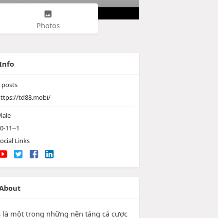
Photos
Info
posts
ttps://td88.mobi/
ale
0-11--1
ocial Links
About
 là một trong những nền tảng cá cược