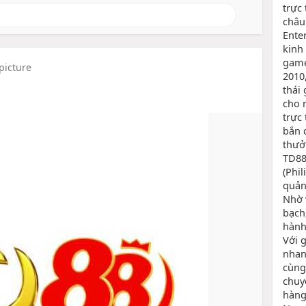
trực 
châu
Ente
kinh
game
picture
2010
thái 
cho 
trực 
bắn 
thưở
TD88
(Phil
quản 
Nhờ 
bạch
hành
Với g
nhan
cùng
chuy
hàng