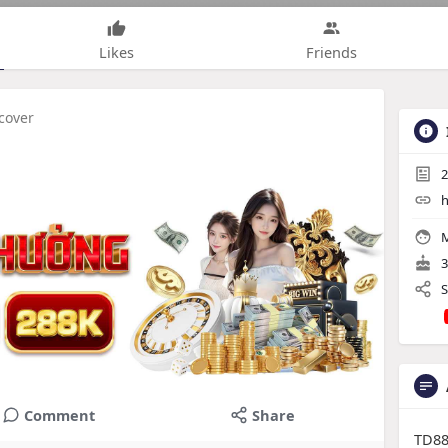
Likes
Friends
cover
2
h
M
3
S
Comment
Share
TD88