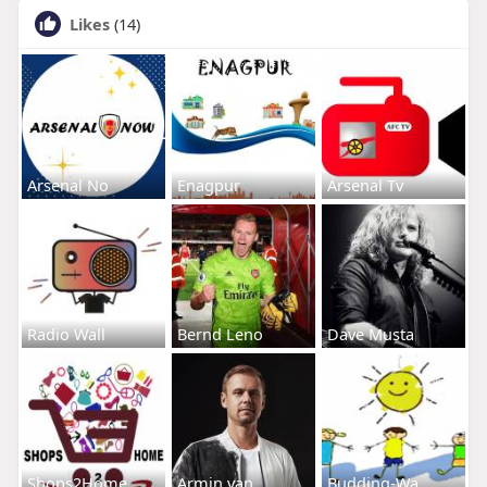
Likes
(14)
Arsenal No
Enagpur
Arsenal Tv
Radio Wall
Bernd Leno
Dave Musta
Shops2Home
Armin van
Budding-Wa