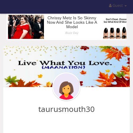
Guest
taurusmouth30