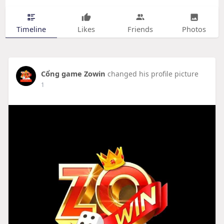
Timeline
Likes
Friends
Photos
Cổng game Zowin
changed his profile picture
1