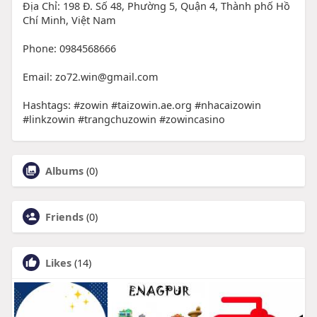
Địa Chỉ: 198 Đ. Số 48, Phường 5, Quận 4, Thành phố Hồ
Chí Minh, Việt Nam
Phone: 0984568666
Email: zo72.win@gmail.com
Hashtags: #zowin #taizowin.ae.org #nhacaizowin
#linkzowin #trangchuzowin #zowincasino
Albums
(0)
Friends
(0)
Likes
(14)