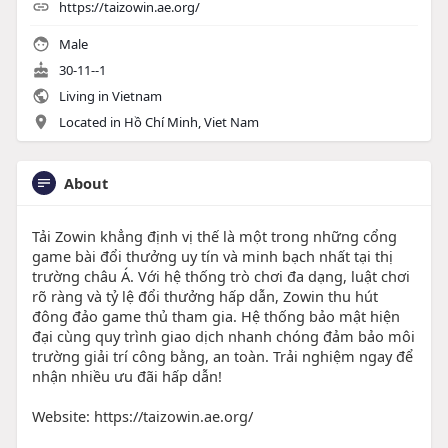
https://taizowin.ae.org/
Male
30-11--1
Living in Vietnam
Located in Hồ Chí Minh, Viet Nam
About
Tải Zowin khẳng định vị thế là một trong những cổng
game bài đổi thưởng uy tín và minh bạch nhất tại thị
trường châu Á. Với hệ thống trò chơi đa dạng, luật chơi
rõ ràng và tỷ lệ đổi thưởng hấp dẫn, Zowin thu hút
đông đảo game thủ tham gia. Hệ thống bảo mật hiện
đại cùng quy trình giao dịch nhanh chóng đảm bảo môi
trường giải trí công bằng, an toàn. Trải nghiệm ngay để
nhận nhiều ưu đãi hấp dẫn!
Website: https://taizowin.ae.org/