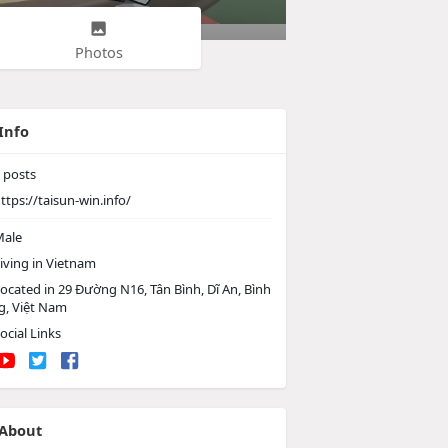
Photos
Info
posts
ttps://taisun-win.info/
ale
iving in Vietnam
ocated in 29 Đường N16, Tân Bình, Dĩ An, Bình
, Việt Nam
ocial Links
About