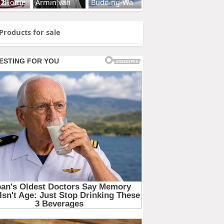
s2Home
Armin van
Budding-Wa
Products for sale