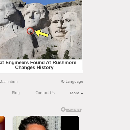
Language
Maanation
Blog
Contact Us
More