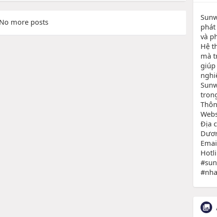
Sunwi
No more posts
phát
và p
Hệ t
mà tr
giúp
nghiệ
Sunw
trong
Thôn
Websi
Địa 
Dươn
Emai
Hotl
#sun
#nha