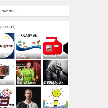
Friends
(0)
Likes
(14)
al No
Enagpur
Arsenal Tv
 Wall
Bernd Leno
Dave Musta