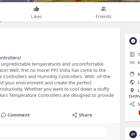
Likes
Friends
1
ntrollers/
h
ith unpredictable temperatures and uncomfortable
ce? Well, fret no more! PPI India has come to the
M
 Controllers and Humidity Controllers. With -of-the-
l of your environment and create the perfect
L
oductivity. Whether you want to cool down a stuffy
L
dia's Temperature Controllers are designed to provide
Dương
S
Comment
Share