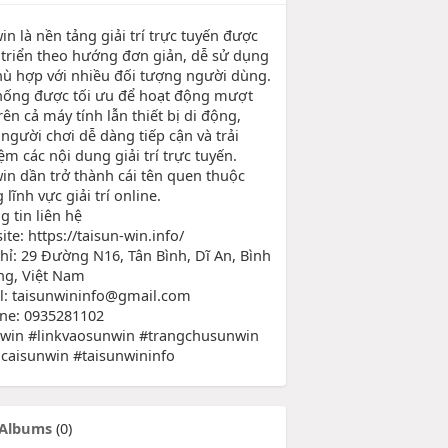
n là nền tảng giải trí trực tuyến được
 triển theo hướng đơn giản, dễ sử dụng
hù hợp với nhiều đối tượng người dùng.
hống được tối ưu để hoạt động mượt
ên cả máy tính lẫn thiết bị di động,
 người chơi dễ dàng tiếp cận và trải
m các nội dung giải trí trực tuyến.
in dần trở thành cái tên quen thuộc
 lĩnh vực giải trí online.
g tin liên hệ
te: https://taisun-win.info/
chỉ: 29 Đường N16, Tân Bình, Dĩ An, Bình
g, Việt Nam
l: taisunwininfo@gmail.com
ine: 0935281102
win #linkvaosunwin #trangchusunwin
caisunwin #taisunwininfo
Albums
(0)