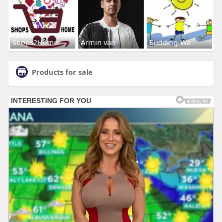
Shops2Home
Armin van
Budding-Wa
Products for sale