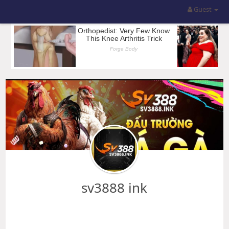
Guest
sv3888 ink