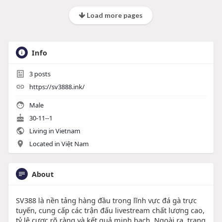
Load more pages
Info
3
posts
https://sv3888.ink/
Male
30-11--1
Living in Vietnam
Located in Việt Nam
About
SV388 là nền tảng hàng đầu trong lĩnh vực đá gà trực
tuyến, cung cấp các trận đấu livestream chất lượng cao,
tỷ lệ cược rõ ràng và kết quả minh bạch. Ngoài ra, trang