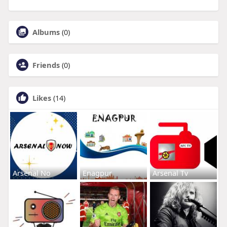
Albums
(0)
Friends
(0)
Likes
(14)
Arsenal No
Enagpur
Arsenal Tv