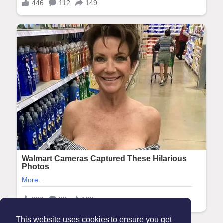
This website uses cookies to ensure you get