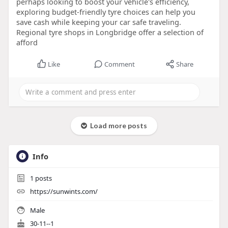
perhaps looking to boost your vehicle's efficiency,
exploring budget-friendly tyre choices can help you
save cash while keeping your car safe traveling.
Regional tyre shops in Longbridge offer a selection of
afford
Like
Comment
Share
Load more posts
Info
1
posts
https://sunwints.com/
Male
30-11--1