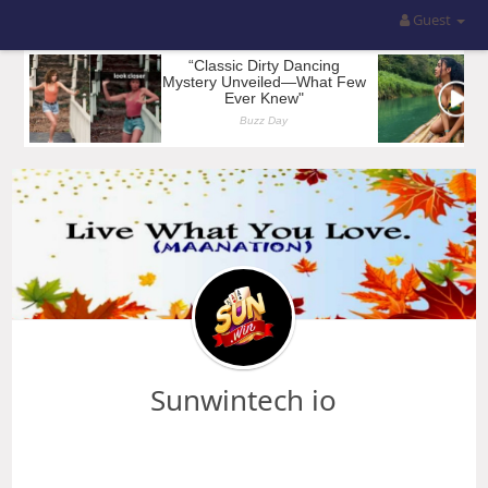
Guest
Sunwintech io