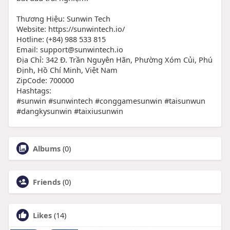
Thương Hiệu: Sunwin Tech
Website: https://sunwintech.io/
Hotline: (+84) 988 533 815
Email: support@sunwintech.io
Địa Chỉ: 342 Đ. Trần Nguyên Hãn, Phường Xóm Củi, Phú
Định, Hồ Chí Minh, Việt Nam
ZipCode: 700000
Hashtags:
#sunwin #sunwintech #conggamesunwin #taisunwun
#dangkysunwin #taixiusunwin
Albums
(0)
Friends
(0)
Likes
(14)