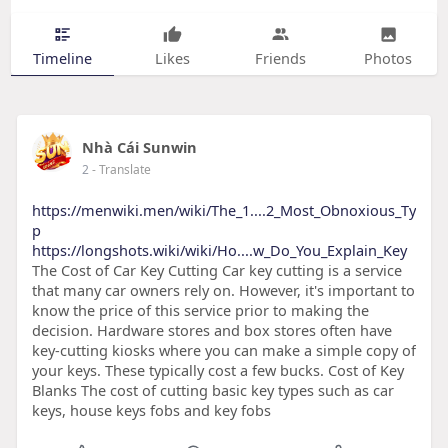
Timeline
Likes
Friends
Photos
Nhà Cái Sunwin
2
- Translate
https://menwiki.men/wiki/The_1....2_Most_Obnoxious_Ty
p
https://longshots.wiki/wiki/Ho....w_Do_You_Explain_Key
The Cost of Car Key Cutting Car key cutting is a service
that many car owners rely on. However, it's important to
know the price of this service prior to making the
decision. Hardware stores and box stores often have
key-cutting kiosks where you can make a simple copy of
your keys. These typically cost a few bucks. Cost of Key
Blanks The cost of cutting basic key types such as car
keys, house keys fobs and key fobs