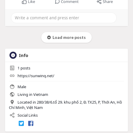
Like
Comment
Share
Load more posts
Info
1
posts
https://sunwinq.net/
Male
Living in Vietnam
Located in 280/38/6.tổ 29. khu phố 2, Đ. TX25, P, Thới An, Hồ
Chí Minh, Việt Nam
Social Links