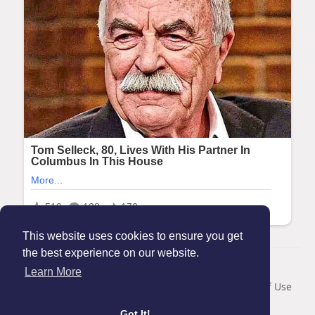
This website uses cookies to ensure you get
the best experience on our website.
© 2026 Maanation
Learn More
Home
About
Contact Us
Privacy Policy
Terms of Use
Blog
Got It!