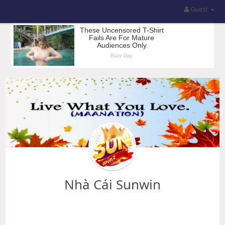
Guest
Nhà Cái Sunwin