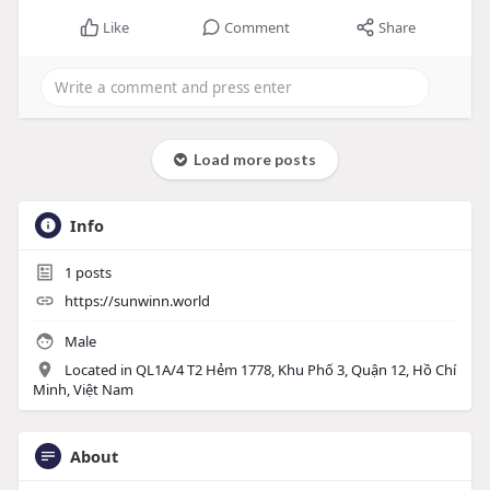
Like
Comment
Share
Load more posts
Info
1
posts
https://sunwinn.world
Male
Located in QL1A/4 T2 Hẻm 1778, Khu Phố 3, Quận 12, Hồ Chí
Minh, Việt Nam
About