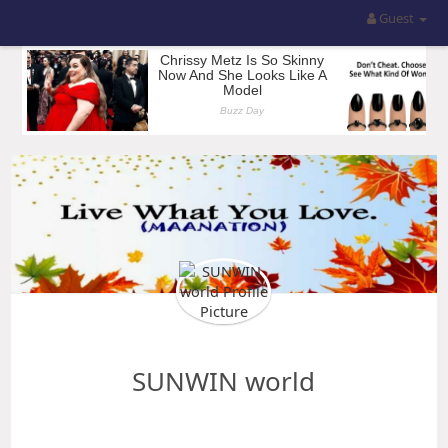
Guest
SUNWIN world