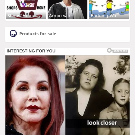
Shops2Home
Armin van
Budding-Wa
Products for sale