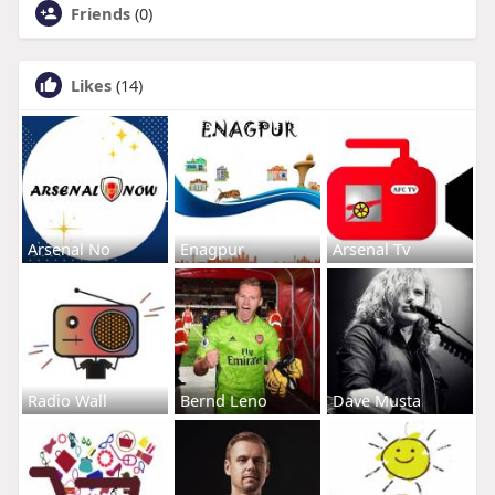
Friends
(0)
Likes
(14)
Arsenal No
Enagpur
Arsenal Tv
Radio Wall
Bernd Leno
Dave Musta