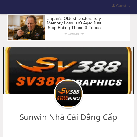
Guest
Sunwin Nhà Cái Đẳng Cấp