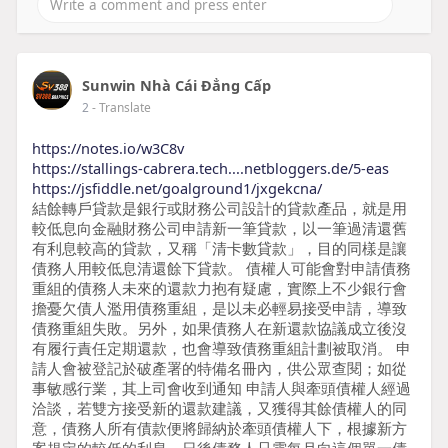
Sunwin Nhà Cái Đẳng Cấp
2
- Translate
https://notes.io/w3C8v
https://stallings-cabrera.tech....netbloggers.de/5-eas
https://jsfiddle.net/goalground1/jxgekcna/
結餘轉戶貸款是銀行或財務公司設計的貸款產品，就是用
較低息向金融財務公司申請新一筆貸款，以一筆過清還舊
有利息較高的貸款，又稱「清卡數貸款」，目的同樣是讓
債務人用較低息清還餘下貸款。 債權人可能會對申請債務
重組的債務人未來的還款力抱有疑慮，實際上不少銀行會
擔憂欠債人濫用債務重組，是以未必輕易接受申請，導致
債務重組失敗。另外，如果債務人在新還款協議成立後沒
有履行責任定期還款，也會導致債務重組計劃被取消。 申
請人會被登記於破產署的特備名冊內，供公眾查閱；如從
事敏感行業，其上司會收到通知 申請人與牽頭債權人經過
洽談，若雙方接受新的還款建議，又獲得其餘債權人的同
意，債務人所有債款便將歸納於牽頭債權人下，根據新方
案規定的較低的利息，日後債務人只需每月向這個單一債