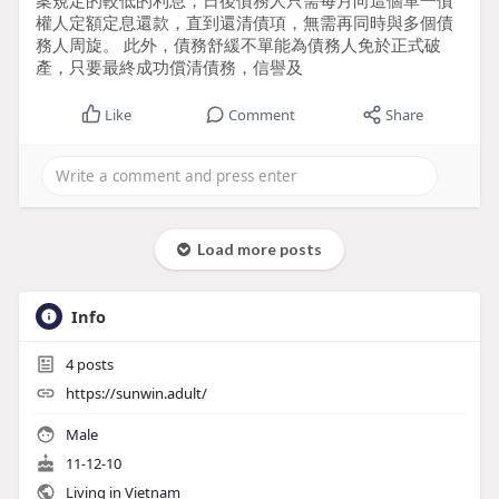
權人定額定息還款，直到還清債項，無需再同時與多個債
務人周旋。 此外，債務舒緩不單能為債務人免於正式破
產，只要最終成功償清債務，信譽及
Like
Comment
Share
Load more posts
Info
4
posts
https://sunwin.adult/
Male
11-12-10
Living in Vietnam