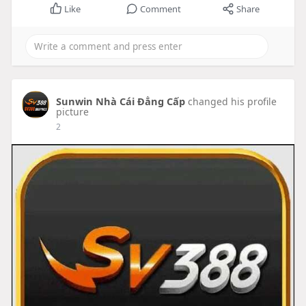
Like
Comment
Share
Sunwin Nhà Cái Đẳng Cấp
changed his profile
picture
2